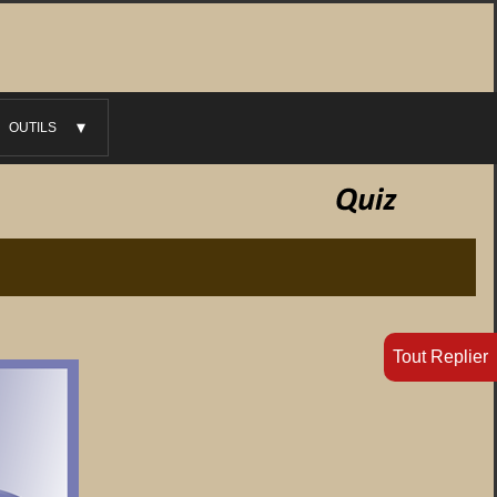
OUTILS
►
Tout Replier