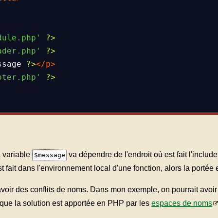
dule.php'
?>
ader.php'
?>
ssage
?>
</
p
>
oter.php'
?>
a variable
va dépendre de l'endroit où est fait l'include
$message
est fait dans l'environnement local d'une fonction, alors la portée e
avoir des conflits de noms. Dans mon exemple, on pourrait avoir
d, que la solution est apportée en PHP par les
espaces de noms