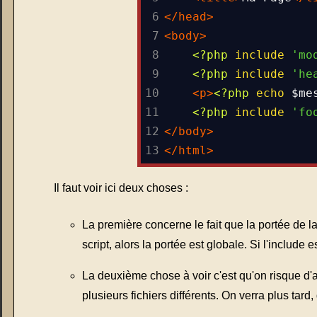
6
</
head
>
7
<
body
>
8
<?php
include
'mo
9
<?php
include
'he
10
<
p
>
<?php
echo
$me
11
<?php
include
'fo
12
</
body
>
13
</
html
>
Il faut voir ici deux choses :
La première concerne le fait que la portée de l
script, alors la portée est globale. Si l'include 
La deuxième chose à voir c'est qu'on risque d'
plusieurs fichiers différents. On verra plus tar