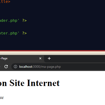
itle
>
ader.php'
?>
oter.php'
?>