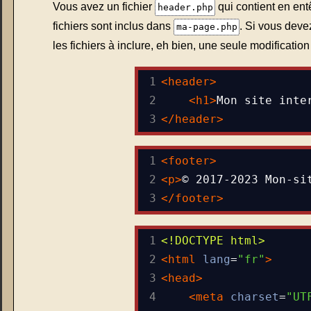
Vous avez un fichier
qui contient en ent
header.php
fichiers sont inclus dans
. Si vous deve
ma-page.php
les fichiers à inclure, eh bien, une seule modification
1
<
header
>
2
<
h1
>
Mon site inte
3
</
header
>
1
<
footer
>
2
<
p
>
© 2017-2023 Mon-si
3
</
footer
>
1
<!DOCTYPE html>
2
<
html
lang
=
"fr"
>
3
<
head
>
4
<
meta
charset
=
"UT