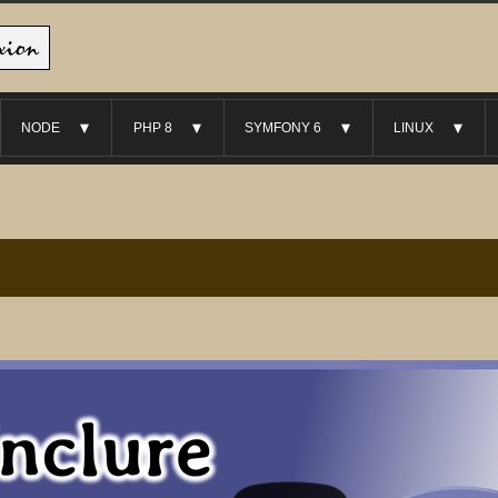
NODE
PHP 8
SYMFONY 6
LINUX
►
►
►
►