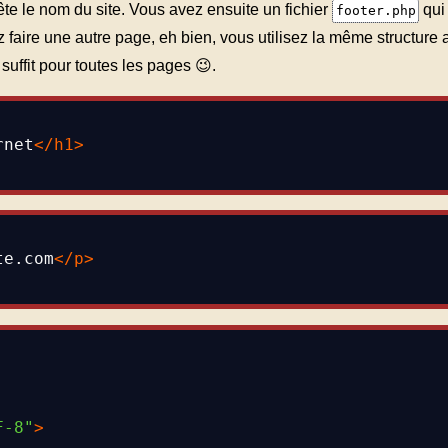
ête le nom du site. Vous avez ensuite un fichier
qui
footer.php
z faire une autre page, eh bien, vous utilisez la même structure
 suffit pour toutes les pages 😉.
rnet
</
h1
>
te.com
</
p
>
F-8"
>