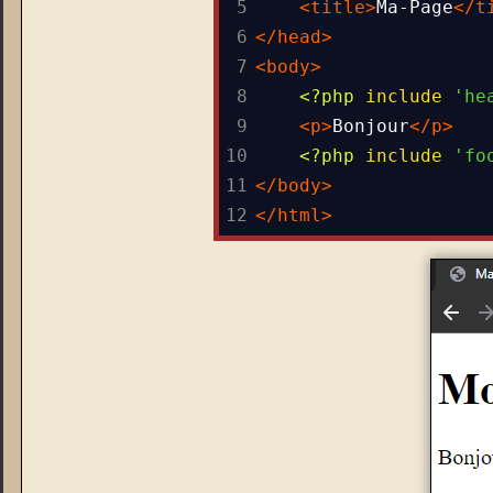
5
<
title
>
Ma-Page
</
t
6
</
head
>
7
<
body
>
8
<?php
include
'he
9
<
p
>
Bonjour
</
p
>
10
<?php
include
'fo
11
</
body
>
12
</
html
>