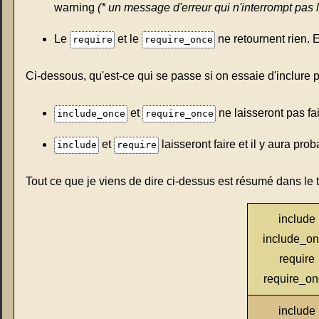
warning
(* un message d'erreur qui n'interrompt pas le
Le
et le
ne retournent rien. E
require
require_once
Ci-dessous, qu'est-ce qui se passe si on essaie d'inclure p
et
ne laisseront pas fa
include_once
require_once
et
laisseront faire et il y aura pr
include
require
Tout ce que je viens de dire ci-dessus est résumé dans le 
include
include_o
require
require_on
include