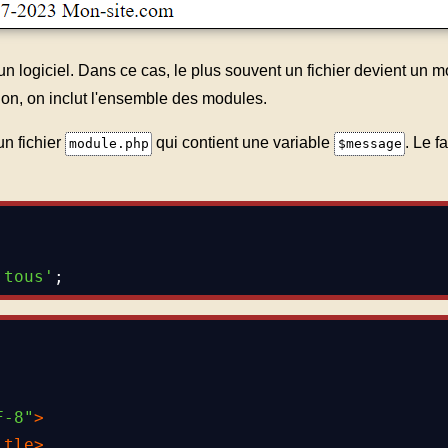
un logiciel. Dans ce cas, le plus souvent un fichier devient un m
tion, on inclut l'ensemble des modules.
un fichier
qui contient une variable
. Le f
module.php
$message
 tous'
;
F-8"
>
itle
>