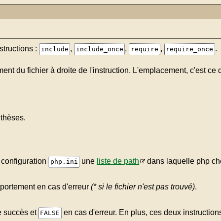
structions :
,
,
,
.
include
include_once
require
require_once
nt du fichier à droite de l'instruction. L'emplacement, c'est ce 
nthèses.
 configuration
une
liste de path
dans laquelle php cher
php.ini
mportement en cas d'erreur
(* si le fichier n'est pas trouvé)
.
 succès et
en cas d'erreur. En plus, ces deux instruction
FALSE