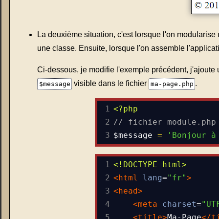
La deuxième situation, c'est lorsque l'on modularise 
une classe. Ensuite, lorsque l'on assemble l'applica
Ci-dessous, je modifie l'exemple précédent, j'ajoute 
visible dans le fichier
.
$message
ma-page.php
1
<?php
2
// fichier module.php
3
$message
=
'Bonjour à
1
<!DOCTYPE html>
2
<
html
lang
=
"fr"
>
3
<
head
>
4
<
meta
charset
=
"UT
5
<
title
>
Ma-Page
</
t