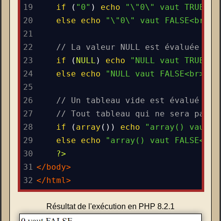
19
if
 (
"0"
) 
echo
"\"0\" vaut TRUE<br
20
else
echo
"\"0\" vaut FALSE<br>"
;
21
22
// La valeur NULL est évaluée à F
23
if
 (
NULL
) 
echo
"NULL vaut TRUE<br
24
else
echo
"NULL vaut FALSE<br>"
;
25
26
// Un tableau vide est évalué à F
27
// Tout tableau qui ne sera pas v
28
if
 (
array
()) 
echo
"array() vaut T
29
else
echo
"array() vaut FALSE<br>
30
?>
31
</
body
>
32
</
html
>
Résultat de l'exécution en PHP 8.2.1