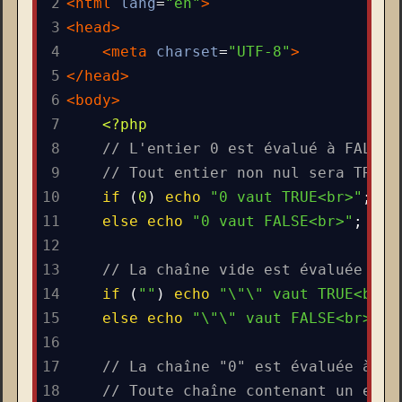
2
<
html
lang
=
"en"
>
3
<
head
>
4
<
meta
charset
=
"UTF-8"
>
5
</
head
>
6
<
body
>
7
<?php
8
// L'entier 0 est évalué à FALSE
9
// Tout entier non nul sera TRUE
10
if
 (
0
) 
echo
"0 vaut TRUE<br>"
;
11
else
echo
"0 vaut FALSE<br>"
;
12
13
// La chaîne vide est évaluée à F
14
if
 (
""
) 
echo
"\"\" vaut TRUE<br>"
15
else
echo
"\"\" vaut FALSE<br>"
;
16
17
// La chaîne "0" est évaluée à FA
18
// Toute chaîne contenant un enti