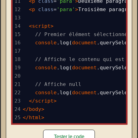
11
<
p
class
=
'para'
>
Deuxième paragraphe
12
<
p
class
=
'para'
>
Troisième paragraph
13
14
<
script
>
15
// Premier élément sélectionné so
16
console
.
log
(
document
.
querySelecto
17
18
// Affiche le contenu qui est dan
19
console
.
log
(
document
.
querySelecto
20
21
// Affiche null
22
console
.
log
(
document
.
querySelecto
23
</
script
>
24
</
body
>
25
</
html
>
Tester le code