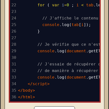
22
for
 ( 
var
i
=
0
 ; 
i
<
tab
.
lengt
23
24
// J'affiche le contenu de 
25
console
.
log
(
tab
[
i
]);
26
}
27
28
// Je vérifie que ce n'est pa
29
console
.
log
(
document
.
getEleme
30
31
// J'essaie de récupérer des 
32
// de manière à récupérer un 
33
console
.
log
(
document
.
getEleme
34
</
script
>
35
</
body
>
36
</
html
>