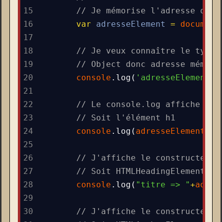
15
// Je mémorise l'adresse dans
16
var
adresseElement
=
document
17
18
// Je veux connaître le type 
19
// Object donc adresse mémoir
20
console
.
log
(
'adresseElement =
21
22
// Le console.log affiche le 
23
// Soit l'élément h1
24
console
.
log
(
adresseElement
);
25
26
// J'affiche le constructeur 
27
// Soit HTMLHeadingElement
28
console
.
log
(
"titre => "
+
adres
29
30
// J'affiche le constructeur 