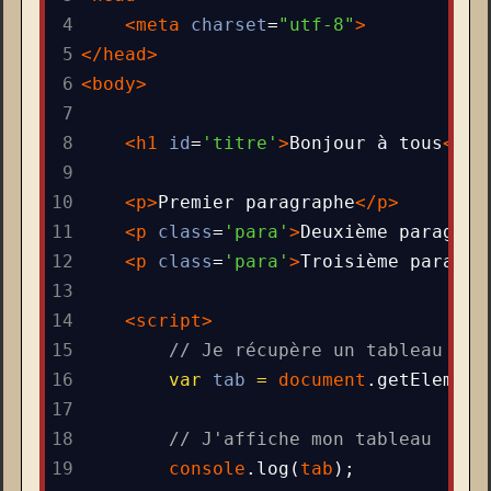
4
<
meta
charset
=
"utf-8"
>
5
</
head
>
6
<
body
>
7
8
<
h1
id
=
'titre'
>
Bonjour à tous
</
h1
9
10
<
p
>
Premier paragraphe
</
p
>
11
<
p
class
=
'para'
>
Deuxième paragrap
12
<
p
class
=
'para'
>
Troisième paragra
13
14
<
script
>
15
// Je récupère un tableau de 
16
var
tab
=
document
.
getElement
17
18
// J'affiche mon tableau
19
console
.
log
(
tab
);