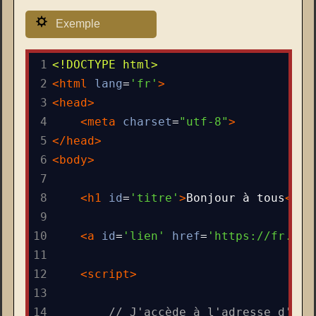
Exemple
1
<!DOCTYPE html>
2
<
html
lang
=
'fr'
>
3
<
head
>
4
<
meta
charset
=
"utf-8"
>
5
</
head
>
6
<
body
>
7
8
<
h1
id
=
'titre'
>
Bonjour à tous
</
h1
9
10
<
a
id
=
'lien'
href
=
'https://fr.wik
11
12
<
script
>
13
14
// J'accède à l'adresse d'un 