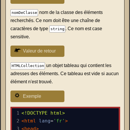
nom de la classe des éléments
nomDeClasse
recherchés. Ce nom doit être une chaîne de
caractères de type
. Ce nom est case
string
sensitive.
Valeur de retour
un objet tableau qui contient les
HTMLCollection
adresses des éléments. Ce tableau est vide si aucun
élément n'est trouvé.
Exemple
1
<!DOCTYPE html>
2
<
html
lang
=
'fr'
>
3
<
head
>