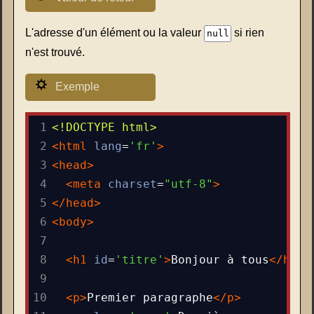
L'adresse d'un élément ou la valeur
si rien
null
n'est trouvé.
Exemple
1
<!DOCTYPE html>
2
<
html
lang
=
'fr'
>
3
<
head
>
4
<
meta
charset
=
"utf-8"
>
5
</
head
>
6
<
body
>
7
8
<
h1
id
=
'titre'
>
Bonjour à tous
</
h1
>
9
10
<
p
>
Premier paragraphe
</
p
>