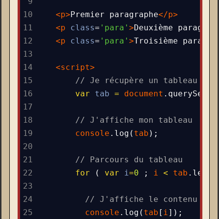
9
10
<
p
>
Premier paragraphe
</
p
>
11
<
p
class
=
'para'
>
Deuxième paragrap
12
<
p
class
=
'para'
>
Troisième paragra
13
14
<
script
>
15
// Je récupère un tableau de 
16
var
tab
=
document
.
querySelec
17
18
// J'affiche mon tableau
19
console
.
log
(
tab
);
20
21
// Parcours du tableau
22
for
 ( 
var
i
=
0
 ; 
i
<
tab
.
lengt
23
24
// J'affiche le contenu de 
25
console
.
log
(
tab
[
i
]);