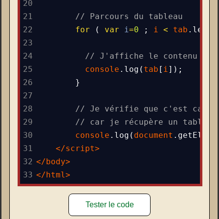
20
21
// Parcours du tableau
22
for
 ( 
var
i
=
0
 ; 
i
<
tab
.
lengt
23
24
// J'affiche le contenu de 
25
console
.
log
(
tab
[
i
]);
26
}
27
28
// Je vérifie que c'est case 
29
// car je récupère un tableau
30
console
.
log
(
document
.
getEleme
31
</
script
>
32
</
body
>
33
</
html
>
Tester le code