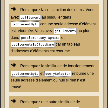
Remarquez la construction des noms. Vous
avez
au singulier dans
getElement
car une seule adresse d'élément
getElementById
est retournée. Vous avez
au pluriel
getElements
dans
et
getElementsByTagName
car un tableau
getElementsByClassName
d'adresses d'éléments est retourné.
Remarquez la similitude de fonctionnement.
et
retourne une
getElementById
querySelector
seule adresse d'élément ou null si rien n'est
trouvé.
Remarquez une autre similitude de