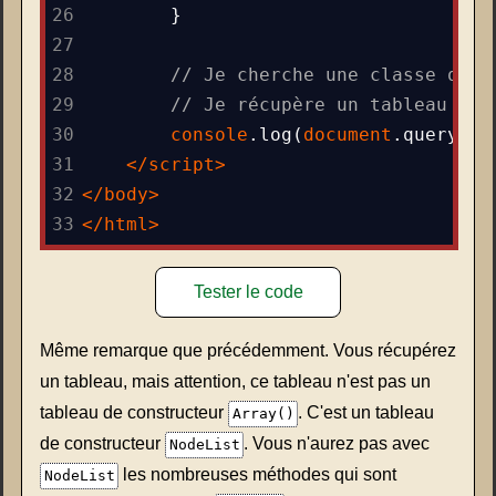
26
}
27
28
// Je cherche une classe qui 
29
// Je récupère un tableau vid
30
console
.
log
(
document
.
querySel
31
</
script
>
32
</
body
>
33
</
html
>
Tester le code
Même remarque que précédemment. Vous récupérez
un tableau, mais attention, ce tableau n'est pas un
tableau de constructeur
. C'est un tableau
Array()
de constructeur
. Vous n'aurez pas avec
NodeList
les nombreuses méthodes qui sont
NodeList