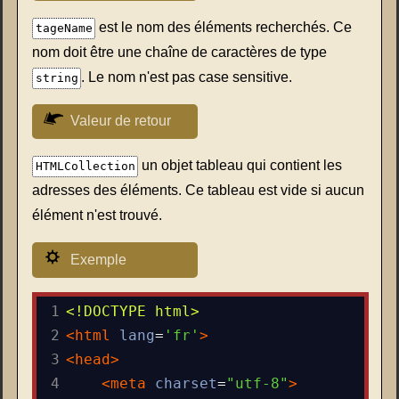
est le nom des éléments recherchés. Ce
tageName
nom doit être une chaîne de caractères de type
. Le nom n'est pas case sensitive.
string
Valeur de retour
un objet tableau qui contient les
HTMLCollection
adresses des éléments. Ce tableau est vide si aucun
élément n'est trouvé.
Exemple
1
<!DOCTYPE html>
2
<
html
lang
=
'fr'
>
3
<
head
>
4
<
meta
charset
=
"utf-8"
>