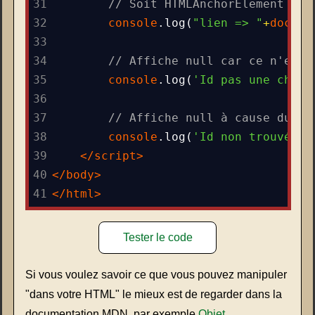
31
// Soit HTMLAnchorElement
32
console
.
log
(
"lien => "
+
docume
33
34
// Affiche null car ce n'est 
35
console
.
log
(
'Id pas une chaîn
36
37
// Affiche null à cause du T 
38
console
.
log
(
'Id non trouvé ca
39
</
script
>
40
</
body
>
41
</
html
>
Tester le code
Si vous voulez savoir ce que vous pouvez manipuler
"dans votre HTML" le mieux est de regarder dans la
documentation MDN, par exemple
Objet