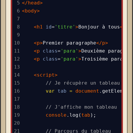
5
</
head
>
6
<
body
>
7
8
<
h1
id
=
'titre'
>
Bonjour à tous
</
h1
9
10
<
p
>
Premier paragraphe
</
p
>
11
<
p
class
=
'para'
>
Deuxième paragrap
12
<
p
class
=
'para'
>
Troisième paragra
13
14
<
script
>
15
// Je récupère un tableau de 
16
var
tab
=
document
.
getElement
17
18
// J'affiche mon tableau
19
console
.
log
(
tab
);
20
21
// Parcours du tableau