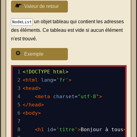
Valeur de retour
un objet tableau qui contient les adresses
NodeList
des éléments. Ce tableau est vide si aucun élément
n'est trouvé.
Exemple
1
<!DOCTYPE html>
2
<
html
lang
=
'fr'
>
3
<
head
>
4
<
meta
charset
=
"utf-8"
>
5
</
head
>
6
<
body
>
7
8
<
h1
id
=
'titre'
>
Bonjour à tous
</
h1